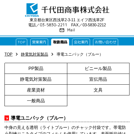
東京都台東区西浅草2-3-11 エイフ西浅草2F
03-5830-2211
電話／
FAX／03-5830-2212
Mail
mail_outline
TOP
営業案内
取扱商品
会社案内
お問い合わせ
chevron_right
chevron_right
TOP
静電気対策製品
導電ユニパック（ブルー）
PP製品
ビニール製品
静電気対策製品
宣伝用品
産業資材
文具
一般商品
arrow_forward
導電ユニパック（ブルー）
中身の見える透明（ライトブルー）のチャック付袋です。帯電防
止剤練りこみタイプのフィルムを使用しています。表面抵抗値は