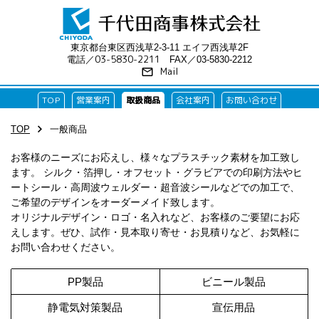
東京都台東区西浅草2-3-11 エイフ西浅草2F
03-5830-2211
電話／
FAX／03-5830-2212
Mail
mail_outline
TOP
営業案内
取扱商品
会社案内
お問い合わせ
chevron_right
TOP
一般商品
お客様のニーズにお応えし、様々なプラスチック素材を加工致し
ます。 シルク・箔押し・オフセット・グラビアでの印刷方法やヒ
ートシール・高周波ウェルダー・超音波シールなどでの加工で、
ご希望のデザインをオーダーメイド致します。
オリジナルデザイン・ロゴ・名入れなど、お客様のご要望にお応
えします。ぜひ、試作・見本取り寄せ・お見積りなど、お気軽に
お問い合わせください。
PP製品
ビニール製品
静電気対策製品
宣伝用品