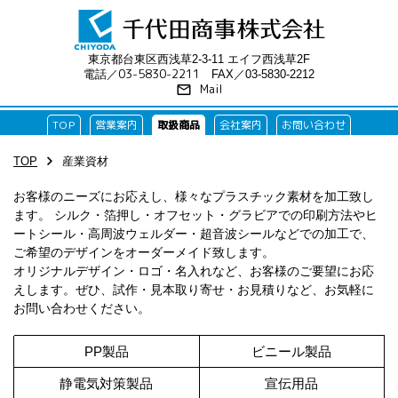
東京都台東区西浅草2-3-11 エイフ西浅草2F
03-5830-2211
電話／
FAX／03-5830-2212
Mail
mail_outline
TOP
営業案内
取扱商品
会社案内
お問い合わせ
chevron_right
TOP
産業資材
お客様のニーズにお応えし、様々なプラスチック素材を加工致し
ます。 シルク・箔押し・オフセット・グラビアでの印刷方法やヒ
ートシール・高周波ウェルダー・超音波シールなどでの加工で、
ご希望のデザインをオーダーメイド致します。
オリジナルデザイン・ロゴ・名入れなど、お客様のご要望にお応
えします。ぜひ、試作・見本取り寄せ・お見積りなど、お気軽に
お問い合わせください。
PP製品
ビニール製品
静電気対策製品
宣伝用品