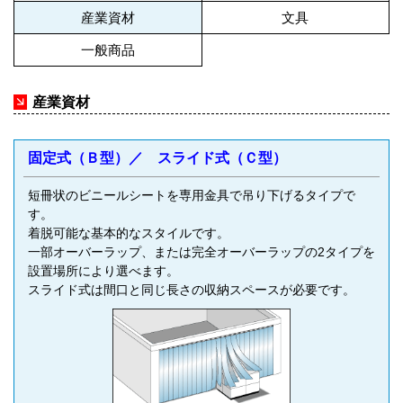
産業資材
文具
一般商品
arrow_forward
産業資材
固定式（Ｂ型）／ スライド式（Ｃ型）
短冊状のビニールシートを専用金具で吊り下げるタイプで
す。
着脱可能な基本的なスタイルです。
一部オーバーラップ、または完全オーバーラップの2タイプを
設置場所により選べます。
スライド式は間口と同じ長さの収納スペースが必要です。